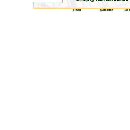
e-mail
gästebuch
-----
lage