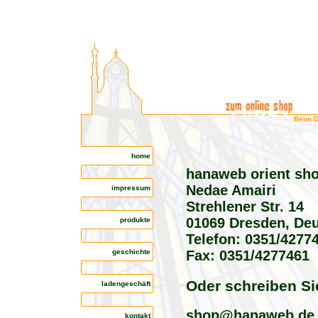
Beim D
home
-
hanaweb orient sh
Nedae Amairi
impressum
-
Strehlener Str. 14
01069 Dresden, De
produkte
-
Telefon: 0351/4277
geschichte
-
Fax: 0351/4277461
Oder schreiben Si
ladengeschäft
-
shop@hanaweb.de
kontakt
-